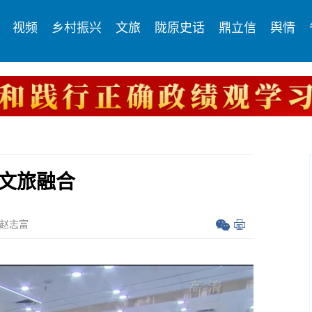
视频
乡村振兴
文旅
陇原史话
鼎立信
舆情
进文旅融合
赵志富