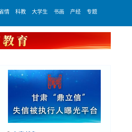
省情
科教
大学生
书画
产经
专题