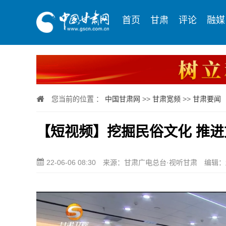
首页
甘肃
评论
融媒
您当前的位置 ：
中国甘肃网
>>
甘肃宽频
>>
甘肃要闻
【短视频】挖掘民俗文化 推
22-06-06 08:30
来源：甘肃广电总台·视听甘肃
编辑：