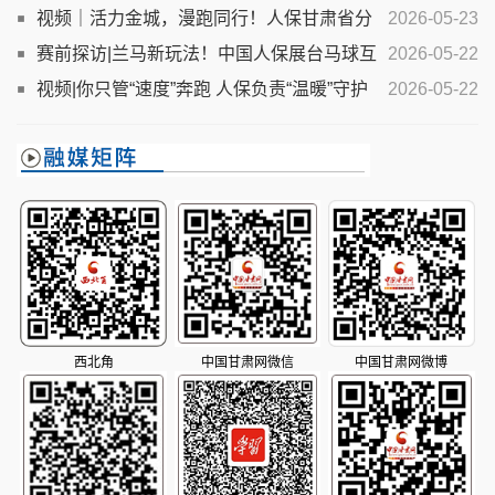
程暖心守护
视频｜活力金城，漫跑同行！人保甘肃省分
2026-05-23
公司方阵方阵亮相兰马欢乐跑
赛前探访|兰马新玩法！中国人保展台马球互
2026-05-22
动趣味上线
视频|你只管“速度”奔跑 人保负责“温暖”守护
2026-05-22
西北角
中国甘肃网微信
中国甘肃网微博