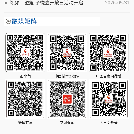
背景下，财经人才培养如何“破”与“立”？
视频｜融耀·子悦臺开放日活动开启
2026-05-31
西北角
中国甘肃网微信
中国甘肃网微博
微博甘肃
学习强国
今日头条号